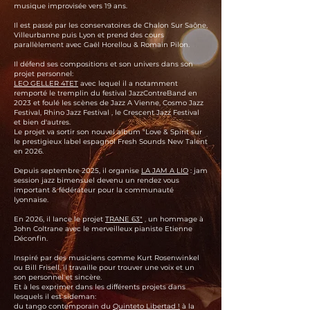
musique improvisée vers 19 ans.
Il est passé par les conservatoires de Chalon Sur Saône,
Villeurbanne puis Lyon et prend des cours
parallèlement avec Gaël Horellou & Romain Pilon.
Il défend ses compositions et son univers dans son
projet personnel:
LEO GELLER 4TET
avec lequel il a notamment
remporté le tremplin du festival JazzContreBand en
2023 et foulé les scènes de Jazz A Vienne, Cosmo Jazz
Festival, Rhino Jazz Festival , le Crescent Jazz Festival
et bien d'autres.
Le projet va sortir son nouvel album "Love & Spirit sur
le prestigieux label espagnol Fresh Sounds New Talent
en 2026.
Depuis septembre 2025, il organise
LA JAM A LIO
: jam
session jazz bimensuel devenu un rendez vous
important & fédérateur pour la communauté
lyonnaise.
En 2026, il lance le projet
TRANE 63"
,
un hommage à
John Coltrane avec le merveilleux pianiste Etienne
Déconfin.
Inspiré par des musiciens comme Kurt Rosenwinkel
ou Bill Frisell, il travaille pour trouver une voix et un
son personnel et sincère.
Et à les exprimer dans les différents projets dans
lesquels il est sideman:
du tango contemporain du
Quinteto Libertad !
à la